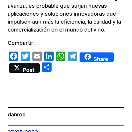
avanza, es probable que surjan nuevas
aplicaciones y soluciones innovadoras que
impulsen aún más la eficiencia, la calidad y la
comercialización en el mundo del vino.
Compartir:
Facebook
Twitter
Email
LinkedIn
WhatsApp
Telegram
Share
Compartir
Post
danroc