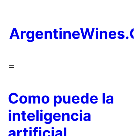
Saltar
al
contenido
ArgentineWines
Como puede la
inteligencia
artificial