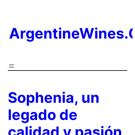
Saltar
al
contenido
ArgentineWines
Sophenia, un
legado de
calidad y pasión