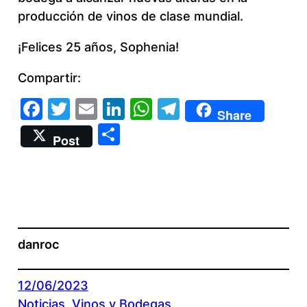
producción de vinos de clase mundial.
¡Felices 25 años, Sophenia!
Compartir:
Facebook
Twitter
Email
LinkedIn
WhatsApp
Telegram
Share
Compartir
Post
danroc
12/06/2023
Noticias
, 
Vinos y Bodegas