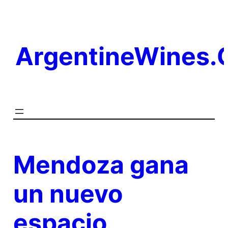
Saltar
al
contenido
ArgentineWines
Mendoza gana
un nuevo
espacio