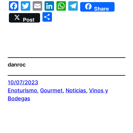
Facebook
Twitter
Email
LinkedIn
WhatsApp
Telegram
Share
Compartir
Post
danroc
10/07/2023
Enoturismo
, 
Gourmet
, 
Noticias
, 
Vinos y
Bodegas