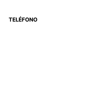
TELÉFONO
+54 11 7632-1044
DIRECCIÓN