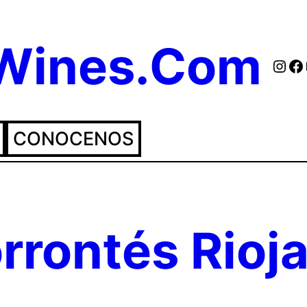
eWines.Com
Inst
Fa
CONOCENOS
orrontés Rioj