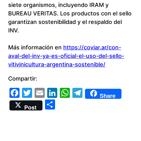
siete organismos, incluyendo IRAM y
BUREAU VERITAS. Los productos con el sello
garantizan sostenibilidad y el respaldo del
INV.
Más información en
https://coviar.ar/con-
aval-del-inv-ya-es-oficial-el-uso-del-sello-
vitivinicultura-argentina-sostenible/
Compartir:
Facebook
Twitter
Email
LinkedIn
WhatsApp
Telegram
Share
Compartir
Post