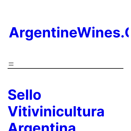
Saltar
al
contenido
ArgentineWines
Sello
Vitivinicultura
Argentina