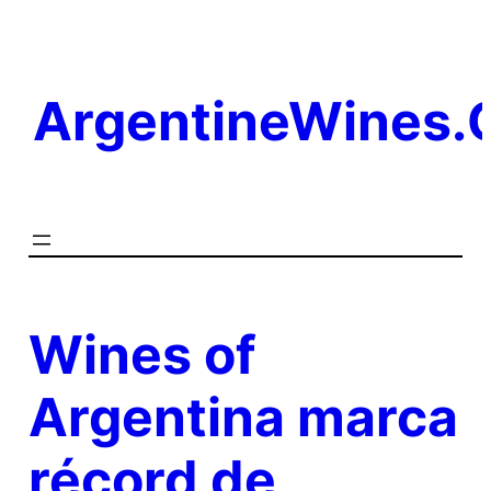
Saltar
al
contenido
ArgentineWines
Wines of
Argentina marca
récord de