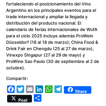
fortaleciendo el posicionamiento del Vino
Argentino en los principales eventos para el
trade internacional y ampliar la llegada y
distribución del producto nacional. El
calendario de ferias internacionales de WofA
para el ciclo 2025 incluye además ProWein
Düsseldorf (16 al 18 de marzo); China Food &
Drink Fair en Chengdu (25 al 27 de marzo),
Vinexpo Singapur (27 al 29 de mayo) y
ProWine Sao Paulo (30 de septiembre al 2 de
octubre).
Compartir:
Facebook
Twitter
Email
LinkedIn
WhatsApp
Telegram
Share
Compartir
Post