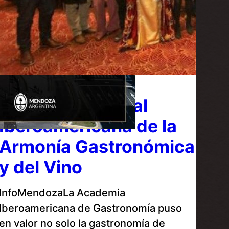
Mendoza: Capital
Iberoamericana de la
Armonía Gastronómica
y del Vino
InfoMendozaLa Academia
Iberoamericana de Gastronomía puso
en valor no solo la gastronomía de