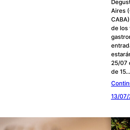
Degust
Aires 
CABA).
de los
gastron
entrad
estará
25/07 
de 15
Contin
13/07