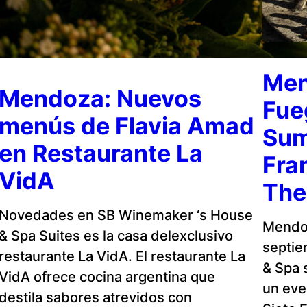
Men
Mendoza: Nuevos
Fue
menús de Flavia Amad
Sum
en Restaurante La
Fra
VidA
The
Novedades en SB Winemaker ‘s House
Mendoz
& Spa Suites es la casa delexclusivo
septie
restaurante La VidA. El restaurante La
& Spa 
VidA ofrece cocina argentina que
un eve
destila sabores atrevidos con