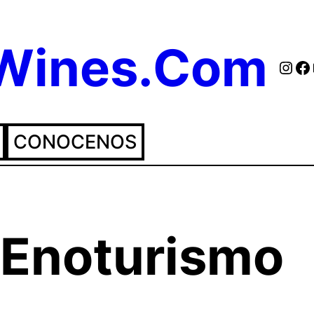
eWines.Com
Inst
Fa
CONOCENOS
Enoturismo