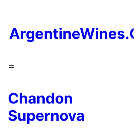
Saltar
al
contenido
ArgentineWines
Chandon
Supernova