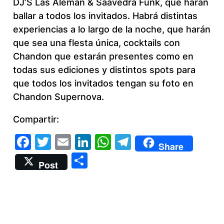
DJ’S Las Alemán & Saavedra Funk, que harán
ballar a todos los invitados. Habrá distintas
experiencias a lo largo de la noche, que harán
que sea una flesta única, cocktails con
Chandon que estarán presentes como en
todas sus ediciones y distintos spots para
que todos los invitados tengan su foto en
Chandon Supernova.
Compartir:
Facebook
Twitter
Email
LinkedIn
WhatsApp
Telegram
Share
Compartir
Post