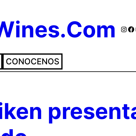
eWines.Com
Inst
Fa
CONOCENOS
ken present