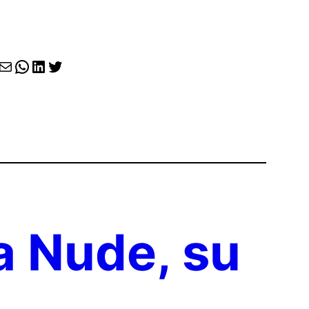
agram
cebook
Correo electrónico
WhatsApp
LinkedIn
X
a Nude, su