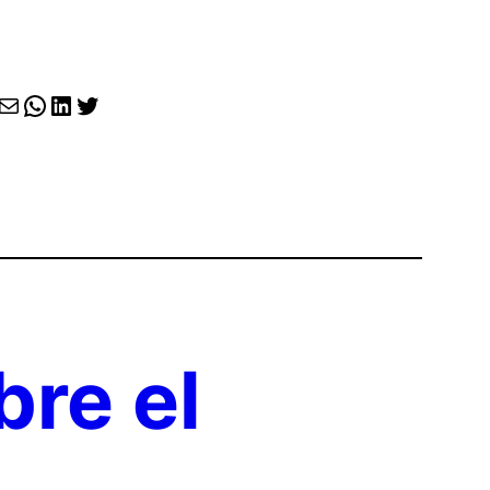
agram
cebook
Correo electrónico
WhatsApp
LinkedIn
X
bre el