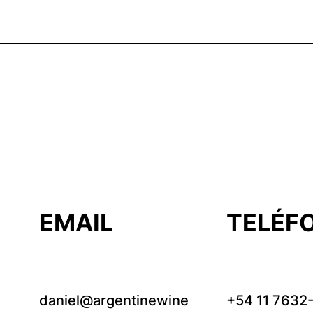
EMAIL
TELÉF
daniel@argentinewine
+54 11 7632