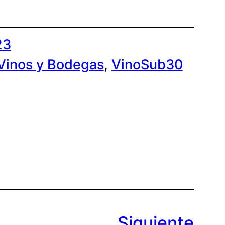
23
Vinos y Bodegas
, 
VinoSub30
Siguiente