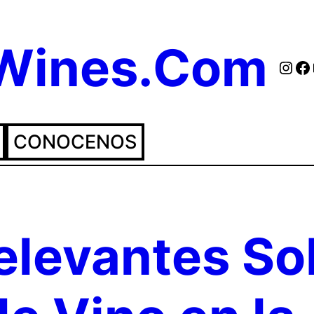
eWines.Com
Inst
Fa
CONOCENOS
elevantes So