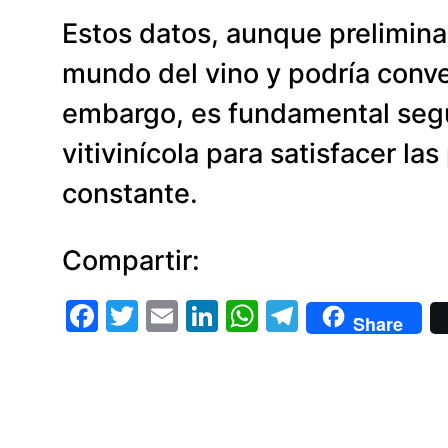
Estos datos, aunque prelimina
mundo del vino y podría conve
embargo, es fundamental segui
vitivinícola para satisfacer l
constante.
Compartir:
Facebook
Twitter
Email
LinkedIn
WhatsApp
Telegram
Share