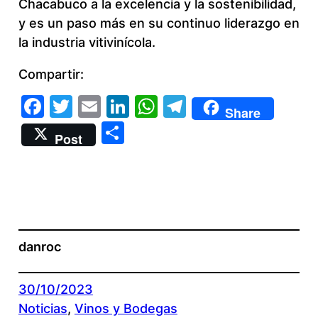
Chacabuco a la excelencia y la sostenibilidad,
y es un paso más en su continuo liderazgo en
la industria vitivinícola.
Compartir:
Facebook
Twitter
Email
LinkedIn
WhatsApp
Telegram
Share
Compartir
Post
danroc
30/10/2023
Noticias
, 
Vinos y Bodegas