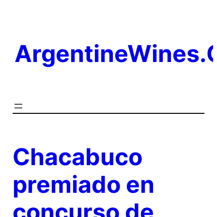
Saltar
al
contenido
ArgentineWines
Chacabuco
premiado en
concurso de