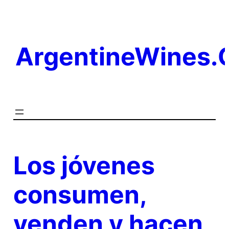
Saltar
al
contenido
ArgentineWines
Los jóvenes
consumen,
venden y hacen