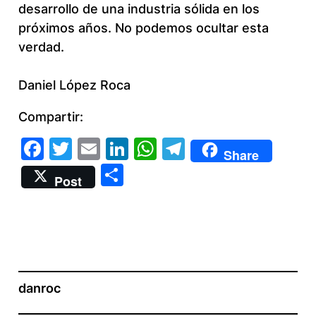
desarrollo de una industria sólida en los
próximos años. No podemos ocultar esta
verdad.
Daniel López Roca
Compartir:
Facebook
Twitter
Email
LinkedIn
WhatsApp
Telegram
Share
Compartir
Post
danroc